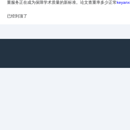
重服务正在成为保障学术质量的新标准。论文查重率多少正常
keyanx
已经到顶了