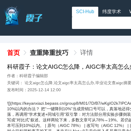
SCI-Hub
纬度学术
详情
首页
查重降重技巧
科研霞子：论文AIGC怎么降，AIGC率太高怎
作者：科研霞子编辑部
关键词： 论文aigc怎么降,论文aigc率太高怎么办,毕业论文查aigc
发布时间：2025-12-14 12:00
![](https://keyanxiazi.bepass.cn/group8/M01/7D/B7/wKg
10%以内的办法？ 把“一键降到10%”当成营销口号可以，真落地
落，再调用“学术复述+同域引用”双引擎：对方法部分用实验步骤倒装
写成“对比式”叙述。这样两轮下来，多数文章可从78%→19%。若
本可压到10%以内。 | 原句（AIGC 78%） | 改写句（AIGC 12%） 