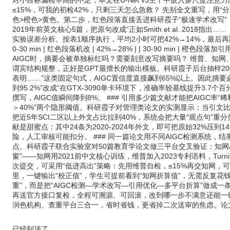
对小目标漏检率高的不足，本文在U-Net v3主干中嵌入多尺度注意力门控
≤15%，可我的初检42%，只剩三天怎么急救？ 先别全文重写，用“
色>橙色>黄色。第二步，红色段落直接丢进科研霞子“极速学术改写”
2019年前英文核心5篇，把原句改成“正如Smith et al. 201
实验误差分析。按表1顺序执行，平均2小时可把42%→14%，最后再跑一遍官方维普AIG
0-30 min | 红色段落机改 | 42%→28% | | 30-90 min | 橙色段落加引
AIGC时，摘要会被单独标红吗？需要刻意改写摘要吗？ 维普、知网、T
谓宾结构规整，正好是GPT最擅长的输出模板。科研霞子后台抽样2
表明……”这类固定句式，AIGC置信度直接飙到65%以上。因此摘
到95.2%”改成“在GTX-3090单卡环境下，准确率较基线提升3.7个
撰写，AIGC值瞬间降到8%。 ### 引用多少篇文献才能把AIGC率“
＞40%”两个隐形阈值。科研霞子对管理类论文的实测显示：当引文比（
把近5年SCI二区以上外文占比拉到40%，系统会把大量“观点句”重分
献是甜蜜点：其中24条为2020-2024年外文，即可把原始32%压
险，人工审核可能扣分。 ### 同一篇论文用不同AIGC检测系统，
点。科研霞子联合实验室对50篇教育学论文做三平台交叉验证：知网AIGC 2
窗”——知网用2021前中文核心训练，维普加入2023专利语料，Turn
次提交，可采用“低进高出”策略：先用维普自检，≤15%再交知网，
里，一键输出“校正值”，学生可提前看到“知网折算值”，无需反复花钱送
重”，而是把“AIGC检测—学术改写—引用优化—多平台折算”做成
再送官方接口复检，全程可溯源、可回滚，改到哪一步不满意还能一
润色机构、查重平台三合一，省时省钱，更省掉二次送审的焦虑。论文aigc率太高怎么办
已经到顶了