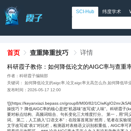
SCI-Hub
纬度学术
详情
首页
查重降重技巧
科研霞子教你：如何降低论文的AIGC率与查重
作者：科研霞子编辑部
关键词： 如何降低论文的aigc率,论文aigc率太高怎么办,如何降低
发布时间：2026-05-17 12:00
![](https://keyanxiazi.bepass.cn/group8/M00/82/1C/wK
操技巧？ 降低AIGC率的核心是把“机器味”改写成“人味”。科研霞子(keyanx
要对标点结构、高频词组合、句长变化三大维度打分。 第一，用“同义
词。 第二，人工插入“口语文本”：在段落首尾加“然而，笔者在实验
文字改写成“表1”对比栏，检测器对表格语义识别权重低，AIGC率可再