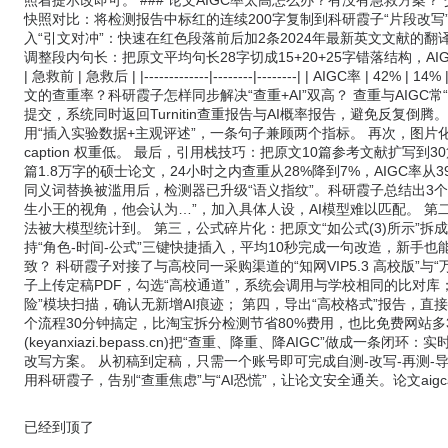
照着提示改即可。 ### 论文AIGC率太高怎么办？有没有急救方案？
快照对比：将检测报告中标红的连续200字复制到科研霞子“片段改写”
入“引文对冲”：快速在红色段落前后加2条2024年最新英文文献的翻
调整段内句长：把原文平均句长28字切成15+20+25字错落结构，AI
| 急救前 | 急救后 | |-------------|--------|--------| | AIGC率 | 
文的查重率？科研霞子怎样同步解决“查重+AI”双高？ 查重与AIGC
提交，系统同时返回Turnitin查重报告与AI概率报告，避免反复倒腾
用“插入实验数据+主观评述”，一条句子兼顾两个指标。 再次，图
caption 权重低。 最后，引用栈技巧：把原文10篇参考文献扩写到3
篇1.8万字的硕士论文，24小时之内查重从28%降到7%，AIGC率从
同义词替换被滥用后，检测器已升级“语义指纹”。科研霞子总结出3个
生小王的视角，他会认为…”，加入具体人设，AI模型难以匹配。 第二
法被大模型统计到。 第三，公式碎片化：把原文“如公式(3)所示”拆
持“角色-时间-公式”三键快捷插入，平均10秒完成一句改造，新手也
致？ 科研霞子对接了与高校同一采购渠道的“知网VIP5.3 高校版”与
子上传定稿PDF，勾选“高校通道”，系统会调用与学校相同的比对库；
险”模块扫描，确认无新增AI痕迹； 第四，导出“高校格式”报告，
个流程30分钟搞定，比淘宝拆分检测节省80%费用，也比免费网站多3
(keyanxiazi.bepass.cn)把“查重、降重、降AIGC”做
改写方案。 从初稿到定稿，只需一个账号即可完成自测-改写-再测
用科研霞子，告别“查重焦虑”与“AI恐慌”，让论文安全通关。论文aigc率太高怎么办[
已经到顶了