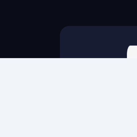
万方本科
开始检测