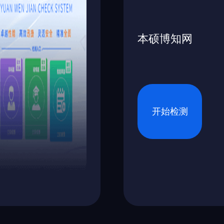
本硕博知网
开始检测