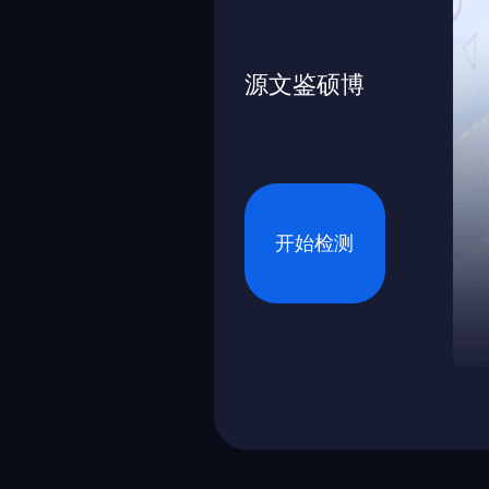
源文鉴硕博
开始检测